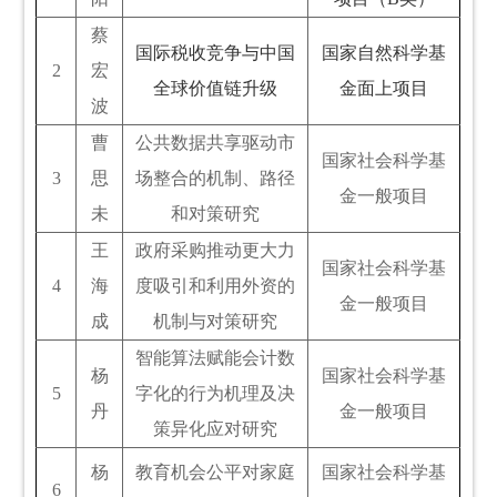
蔡
国际税收竞争与中国
国家自然科学基
2
宏
全球价值链升级
金面上项目
波
曹
公共数据共享驱动市
国家社会科学基
3
思
场整合的机制、路径
金一般项目
未
和对策研究
王
政府采购推动更大力
国家社会科学基
4
海
度吸引和利用外资的
金一般项目
成
机制与对策研究
智能算法赋能会计数
杨
国家社会科学基
5
字化的行为机理及决
丹
金一般项目
策异化应对研究
杨
教育机会公平对家庭
国家社会科学基
6