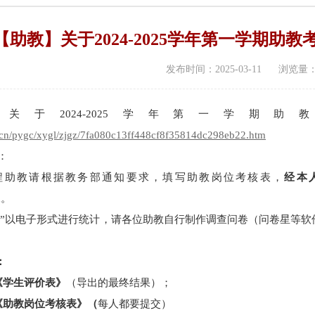
【助教】关于2024-2025学年第一学期助
发布时间：2025-03-11 浏览量
关于2024-2025学年第一学
u.cn/pygc/xygl/zjgz/7fa080c13ff448cf8f35814dc298eb22.htm
：
课程助教请根据教务部通知要求，填写助教岗位考核表，
经本
cn。
价表”以电子形式进行统计，请各位助教自行制作调查问卷（问卷星等
：
《学生评价表》
（导出的最终结果）；
《助教岗位考核表》（
每人都要提交）