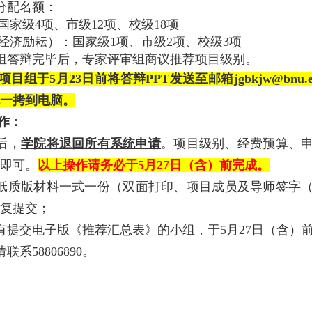
荐分配名额：
国家级4项、市级12项
、
校级18项
经济励耘）：国家级1项、市级2项、校级3项
目组答辩完毕后，专家评审组商议推
荐项目级别。
目组于5月23日前将答辩PPT发送至邮箱jgbkjw@bnu
一拷到电脑。
作：
后，
学院将退回所有系统申请
。项目级别、经费预算、
即可。
以上操作请务必于5月27日（含）前完成。
的纸质版材料一式一份
（双面打印、项目成员及导师签字
复提交；
没有提交电子版《推荐汇总表》的小组，于5月27日（含）
联系58806890。