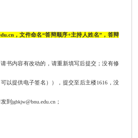
.edu.cn，文件命名“答辩顺序+主持人姓名”，答辩
申请书内容有改动的，请重新填写后提交；没有修
（可以提供电子签名））
，提交至后主楼1616，没
前发到
@bnu.edu.cn；
jgbkjw