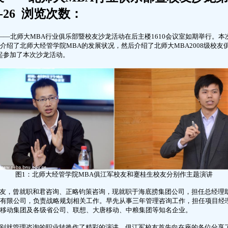
4-26 浏览次数：
——北师大MBA行业俱乐部暨校友沙龙活动在后主楼1610会议室如期举行。本
介绍了北师大经管学院MBA的发展状况，然后介绍了北师大MBA2008级校友
一起参加了本次沙龙活动。
图1：北师大经管学院MBA俱江军校友和蹇桂生校友分别作主题演讲
校友，曾就职和君咨询、正略钧策咨询，现就职于海底捞集团公司，担任总经理助理
有限公司，负责战略规划相关工作。早先从事三年管理咨询工作，担任项目经
移动集团及各级省公司、联想、大唐移动、中粮集团等知名企业。
别就管理咨询的职业转换作了精彩的演讲。俱江军校友首先向在座的各位分享