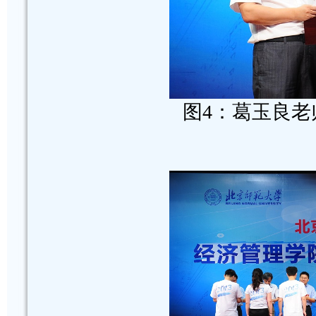
图4：葛玉良