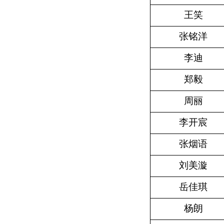
王笑
张铭洋
李迪
郑毅
周丽
李开宸
张烟语
刘美漩
岳佳琪
杨朗