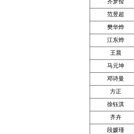
齐梦俭
范昱超
樊华烨
江东烨
王晨
马元坤
邓诗曼
方正
徐钰淇
齐卉
段媛瑾