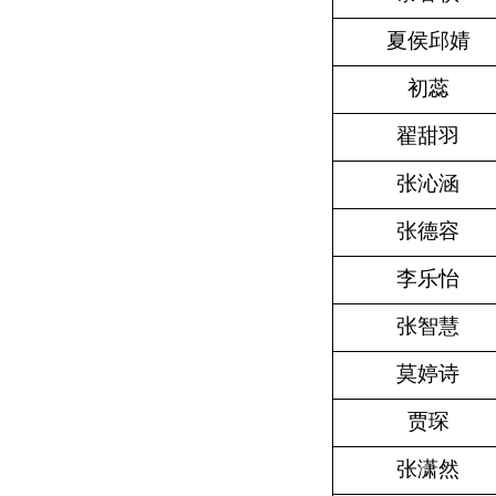
夏侯邱婧
初蕊
翟甜羽
张沁涵
张德容
李乐怡
张智慧
莫婷诗
贾琛
张潇然