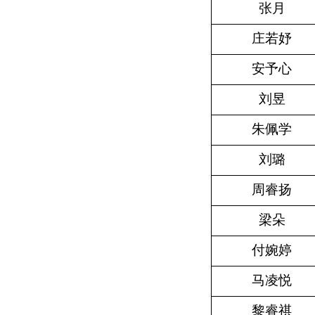
张月
庄若妤
安予心
刘昱
朱佩学
刘璐
周睿扬
梁朵
付婉婷
马凌悦
黎睿祺