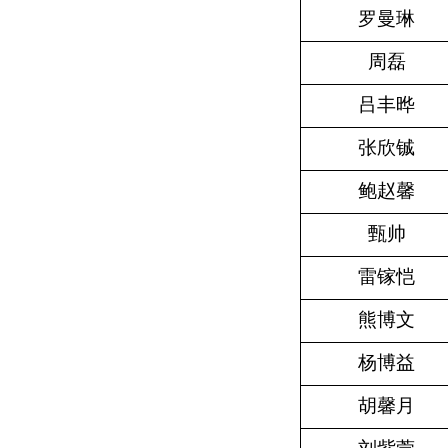
罗曼琳
周磊
吕丰晔
张欣铖
鲍赵馨
甄帅
雷镓恺
熊博文
杨博益
胡馨月