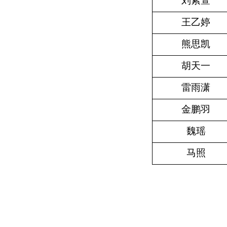
刘紫萱
王乙婷
熊思凯
胡天一
雷雨潇
金鹏羽
魏瑶
马照